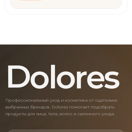
o
r
e
l
s
o
D
Профессиональный уход и косметика от тщательно
выбранных брендов. Dolores помогает подобрать
продукты для лица, тела, волос и салонного ухода.