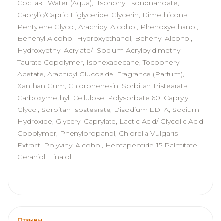
Состав: Water (Aqua), Isononyl Isononanoate,
Caprylic/Capric Triglyceride, Glycerin, Dimethicone,
Pentylene Glycol, Arachidyl Alcohol, Phenoxyethanol,
Behenyl Alcohol, Hydroxyethanol, Behenyl Alcohol,
Hydroxyethyl Acrylate/ Sodium Acryloyldimethyl
Taurate Copolymer, Isohexadecane, Tocopheryl
Acetate, Arachidyl Glucoside, Fragrance (Parfum),
Xanthan Gum, Chlorphenesin, Sorbitan Tristearate,
Carboxymethyl Cellulose, Polysorbate 60, Caprylyl
Glycol, Sorbitan Isostearate, Disodium EDTA, Sodium
Hydroxide, Glyceryl Caprylate, Lactic Acid/ Glycolic Acid
Copolymer, Phenylpropanol, Chlorella Vulgaris
Extract, Polyvinyl Alcohol, Heptapeptide-15 Palmitate,
Geraniol, Linalol.
Отзывы