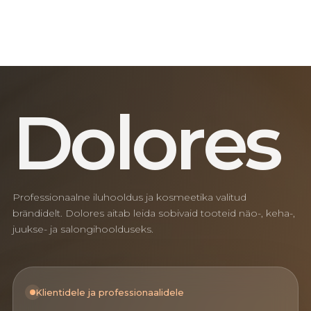
D
o
l
o
r
e
s
Professionaalne iluhooldus ja kosmeetika valitud
brändidelt. Dolores aitab leida sobivaid tooteid näo-, keha-,
juukse- ja salongihoolduseks.
Klientidele ja professionaalidele