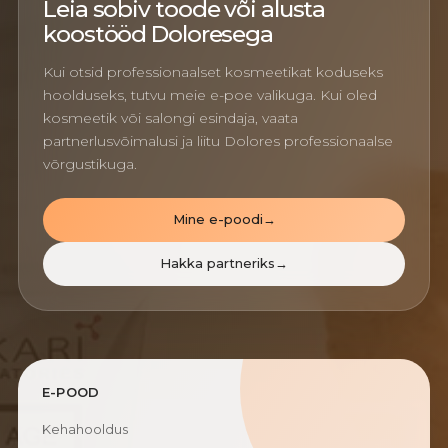
Leia sobiv toode või alusta
koostööd Doloresega
Kui otsid professionaalset kosmeetikat koduseks
hoolduseks, tutvu meie e-poe valikuga. Kui oled
kosmeetik või salongi esindaja, vaata
partnerlusvõimalusi ja liitu Dolores professionaalse
võrgustikuga.
Mine e-poodi
→
Hakka partneriks
→
E-POOD
Kehahooldus