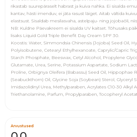
rikastab suurepäraselt habrast ja kuiva nahka. Ei sisalda emu
kantav, hästi imenduv, ei jäta rasust läiget. Aitab vältida kui
elastsust. Sisaldab mesilasvaha, astelpaju- ning jojobaõli, nii
NB: Kuldne Päevakreem ei sisalda UV kaitset. Tõhusaks päi
lisaks Liquid Gold Triple Benefit Day Cream SPF 30.
Koostis: Water, Simmondsia Chinensis (Jojoba) Seed Oil, 
Polyisobutene, Cetearyl Ethylhexanoate, Caprylic/Capric Tri
Starch Phosphate, Beeswax, Cetyl Alcohol, Propylene Glyc
Glutamate, Urea, Serine, Potassium Aspartate, Sodium Lacta
Proline, Orbignya Oleifera (Babassu) Seed Oil, Hippophae
(Seabuckthorn) Oil, Glycine Soja (Soybean) Sterol, Glyceryl
Imidazolidinyl Urea, Methylparaben, Acrylates C10-30 Alkyl 
Triethanolamine, Parfum, Propylparaben, Tocopheryl Acetat
Arvustused
0,0