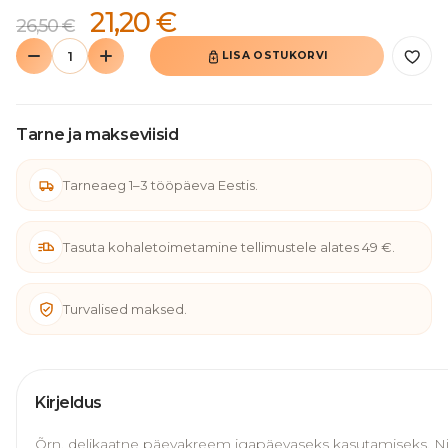
21,20
€
26,50
€
LISA OSTUKORVI
Tarne ja makseviisid
Tarneaeg 1–3 tööpäeva Eestis.
Tasuta kohaletoimetamine tellimustele alates 49 €.
Turvalised maksed.
Kirjeldus
Õrn, delikaatne päevakreem igapäevaseks kasutamiseks. 