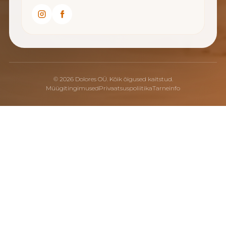
© 2026 Dolores OÜ. Kõik õigused kaitstud.
Müügitingimused
Privaatsuspoliitika
Tarneinfo