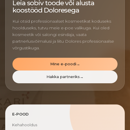
Leia sobiv toode või alusta
koostööd Doloresega
Kui otsid professionaalset kosmeetikat koduseks
hoolduseks, tutvu meie e-poe valikuga. Kui oled
kosmeetik või salongi esindaja, vaata
partnerlusvõimalusi ja liitu Dolores professionaalse
võrgustikuga.
Mine e-poodi
→
Hakka partneriks
→
E-POOD
Kehahooldus