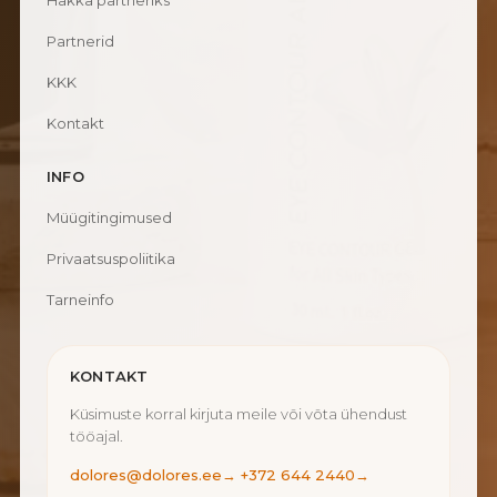
Hakka partneriks
Partnerid
KKK
Kontakt
INFO
Müügitingimused
Privaatsuspoliitika
Tarneinfo
KONTAKT
Küsimuste korral kirjuta meile või võta ühendust
tööajal.
dolores@dolores.ee
→
+372 644 2440
→