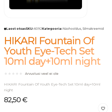
Laost otsas
SKU:
6092
Kategooria:
Näohooldus
,
Silmakreemid
HIKARI Fountain Of
Youth Eye-Tech Set
10ml day+10ml night
Arvustusi veel ei ole
HIKARI Fountain Of Youth Eye-Tech Set 10ml day+10ml
night
82,50
€