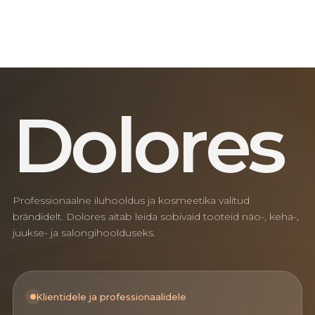
D
o
l
o
r
e
s
Professionaalne iluhooldus ja kosmeetika valitud
brändidelt. Dolores aitab leida sobivaid tooteid näo-, keha-,
juukse- ja salongihoolduseks.
Klientidele ja professionaalidele