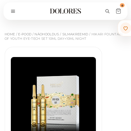
0
HOME
/
E-POOD
/
NÄOHOOLDUS
/
SILMAKREEMID
/ HIKARI FOUNTAIN
OF YOUTH EYE-TECH SET 10ML DAY+10ML NIGHT